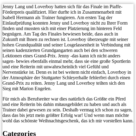
Jenny Lang und Loverboy hatten sich für das Finale im Piaffe-
Förderpreis qualifiziert. Hier durfte ich in Zusammenarbeit mit
Isabell Hermann als Trainer fungieren. Am ersten Tag der
Einlaufprüfung konnten Jenny und Loverboy nicht zu Ihrer Form
finden und mussten sich mit einer Platzierung im hinteren Feld
begnügen. Am Tag des Finales bewiesen beide, dass auch in
Zukunft mit Ihnen zu rechnen ist. Loverboy überzeugte mit seiner
hohen Grundqualität und seiner Losgelassenheit in Verbindung mit
seinen kadenzierten Grundgangarten auch bei den schweren
Lektionen eines Grand-Prix. Jenny -das kann ich nicht anders
sagen- bewies ebenfalls einmal mehr, dass sie eine große Sportlerin
und eine Reiterin mit unwahrscheinlich viel Gefühl und
Nervenstärke ist. Denn es ist bei weitem nicht einfach, Loverboy in
der Atmosphäre der Stuttgarter Schleyerhalle fehlerfrei durch einen
Grand-Prix zu reiten. Jenny Lang und Loverboy teilten sich den
Sieg mit Marion Engelen.
Für mich als Berufsreiter war dies natürlich das Größte ein Pferd
und eine Reiterin bis dahin mitausgebildet zu haben und auch als
Trainer dabei gewesen zu sein. Deshalb vermag ich schon zu sagen,
dass das bis jetzt mein größter Erfolg war! Und wenn man möchte
wohl das schönste Weihnachtsgeschenk, das ich mir vorstellen kann.
Categories